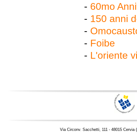
-
60mo Anniv
-
150 anni de
-
Omocaust
-
Foibe
-
L'oriente v
Via Circonv. Sacchetti, 111 - 48015 Cervia