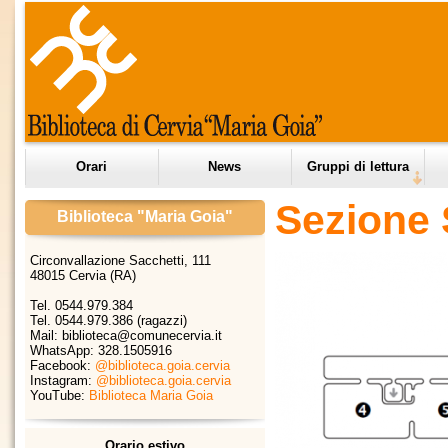
Orari
News
Gruppi di lettura
Sezione 
Biblioteca "Maria Goia"
Circonvallazione Sacchetti, 111
48015 Cervia (RA)
Tel. 0544.979.384
Tel. 0544.979.386 (ragazzi)
Mail: biblioteca@comunecervia.it
WhatsApp:
328.1505916
Facebook:
@biblioteca.goia.cervia
Instagram:
@biblioteca.goia.cervia
YouTube:
Biblioteca Maria Goia
Orario estivo