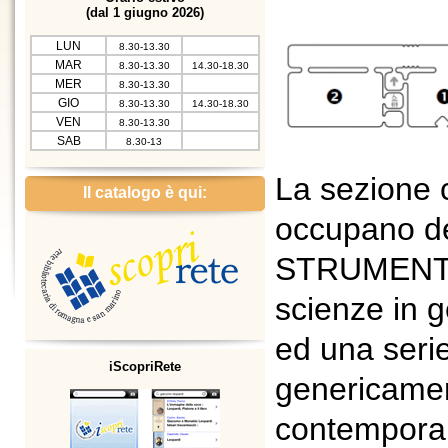
(dal 1 giugno 2026)
LUN
8.30-13.30
MAR
8.30-13.30
14.30-18.30
MER
8.30-13.30
GIO
8.30-13.30
14.30-18.30
VEN
8.30-13.30
SAB
8.30-13
La sezione c
Il catalogo è qui:
occupano de
STRUMENTI c
scienze in
ed una serie
iScopriRete
genericament
contempora