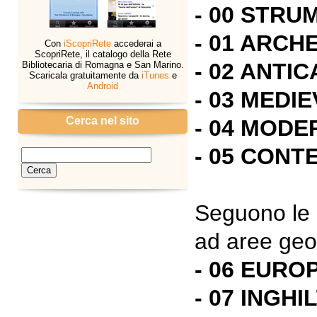
- 00 STRU
- 01 ARCH
Con
iScopriRete
accederai a
ScopriRete, il catalogo della Rete
- 02 ANTIC
Bibliotecaria di Romagna e San Marino.
Scaricala gratuitamente da
iTunes
e
Android
- 03 MEDI
Cerca nel sito
- 04 MODE
- 05 CON
Seguono le s
ad aree geo
- 06 EURO
- 07 INGH