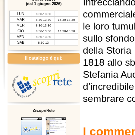
Intrecciando
(dal 1 giugno 2026)
commerciale
LUN
8.30-13.30
MAR
8.30-13.30
14.30-18.30
le loro tumu
MER
8.30-13.30
GIO
8.30-13.30
14.30-18.30
sullo sfondo
VEN
8.30-13.30
SAB
8.30-13
della Storia 
Il catalogo è qui:
1818 allo sb
Stefania Au
d’incredibil
sembrare c
iScopriRete
I commen