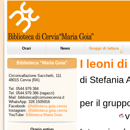
Orari
News
Gruppi di lettura
I leoni di
Biblioteca "Maria Goia"
Circonvallazione Sacchetti, 111
di
Stefania 
48015 Cervia (RA)
Tel. 0544.979.384
Tel. 0544.979.386 (ragazzi)
Mail: biblioteca@comunecervia.it
per il grup
WhatsApp:
328.1505916
Facebook:
@biblioteca.goia.cervia
Instagram:
@biblioteca.goia.cervia
v
YouTube:
Biblioteca Maria Goia
Orario estivo