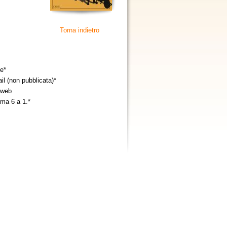
Torna indietro
e
*
il (non pubblicata)
*
 web
ma 6 a 1.
*