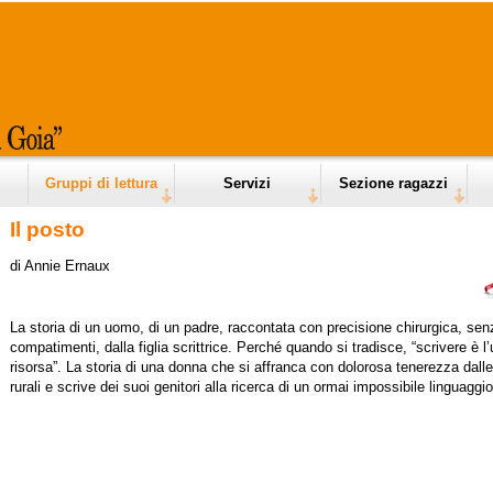
Gruppi di lettura
Servizi
Sezione ragazzi
Il posto
di Annie Ernaux
La storia di un uomo, di un padre, raccontata con precisione chirurgica, sen
compatimenti, dalla figlia scrittrice. Perché quando si tradisce, “scrivere è l’
risorsa”.
La storia di una donna che si affranca con dolorosa tenerezza dalle 
rurali e scrive dei suoi genitori alla ricerca di un ormai impossibile linguagg