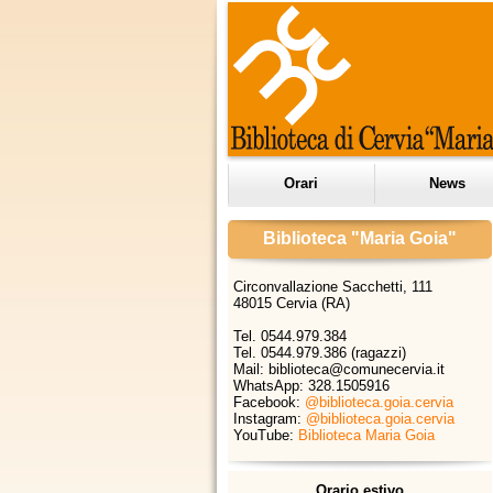
Orari
News
Biblioteca "Maria Goia"
Circonvallazione Sacchetti, 111
48015 Cervia (RA)
Tel. 0544.979.384
Tel. 0544.979.386 (ragazzi)
Mail: biblioteca@comunecervia.it
WhatsApp:
328.1505916
Facebook:
@biblioteca.goia.cervia
Instagram:
@biblioteca.goia.cervia
YouTube:
Biblioteca Maria Goia
Orario estivo