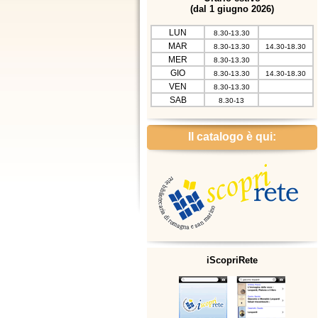
(dal 1 giugno 2026)
LUN
8.30-13.30
MAR
8.30-13.30
14.30-18.30
MER
8.30-13.30
GIO
8.30-13.30
14.30-18.30
VEN
8.30-13.30
SAB
8.30-13
Il catalogo è qui:
iScopriRete