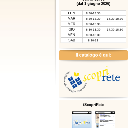
(dal 1 giugno 2026)
LUN
8.30-13.30
MAR
8.30-13.30
14.30-18.30
MER
8.30-13.30
GIO
8.30-13.30
14.30-18.30
VEN
8.30-13.30
SAB
8.30-13
Il catalogo è qui:
iScopriRete