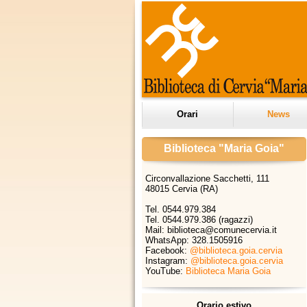
Orari
News
Biblioteca "Maria Goia"
Circonvallazione Sacchetti, 111
48015 Cervia (RA)
Tel. 0544.979.384
Tel. 0544.979.386 (ragazzi)
Mail: biblioteca@comunecervia.it
WhatsApp:
328.1505916
Facebook:
@biblioteca.goia.cervia
Instagram:
@biblioteca.goia.cervia
YouTube:
Biblioteca Maria Goia
Orario estivo