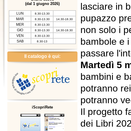
lasciare in b
(dal 1 giugno 2026)
LUN
8.30-13.30
pupazzo pre
MAR
8.30-13.30
14.30-18.30
MER
8.30-13.30
non solo i 
GIO
8.30-13.30
14.30-18.30
VEN
8.30-13.30
bambole e i 
SAB
8.30-13
passare l'int
Il catalogo è qui:
Martedì 5 m
bambini e b
potranno rei
potranno ved
iScopriRete
Il progetto 
dei Libri 202