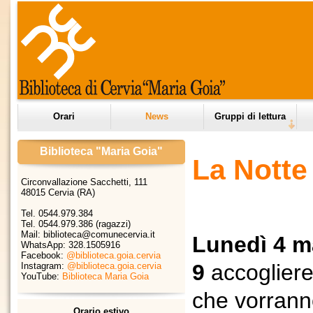
Orari
News
Gruppi di lettura
Biblioteca "Maria Goia"
La Notte
Circonvallazione Sacchetti, 111
48015 Cervia (RA)
Tel. 0544.979.384
Tel. 0544.979.386 (ragazzi)
Mail: biblioteca@comunecervia.it
Lunedì 4 m
WhatsApp:
328.1505916
Facebook:
@biblioteca.goia.cervia
9
accoglier
Instagram:
@biblioteca.goia.cervia
YouTube:
Biblioteca Maria Goia
che vorran
Orario estivo