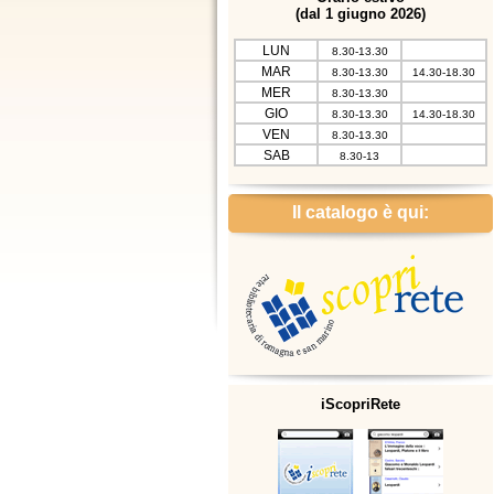
(dal 1 giugno 2026)
LUN
8.30-13.30
MAR
8.30-13.30
14.30-18.30
MER
8.30-13.30
GIO
8.30-13.30
14.30-18.30
VEN
8.30-13.30
SAB
8.30-13
Il catalogo è qui:
iScopriRete