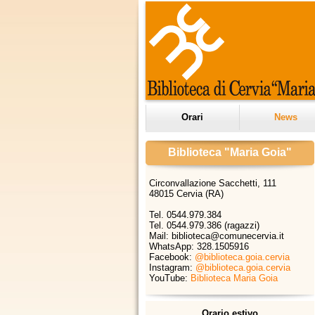
Orari
News
Biblioteca "Maria Goia"
Circonvallazione Sacchetti, 111
48015 Cervia (RA)
Tel. 0544.979.384
Tel. 0544.979.386 (ragazzi)
Mail: biblioteca@comunecervia.it
WhatsApp:
328.1505916
Facebook:
@biblioteca.goia.cervia
Instagram:
@biblioteca.goia.cervia
YouTube:
Biblioteca Maria Goia
Orario estivo