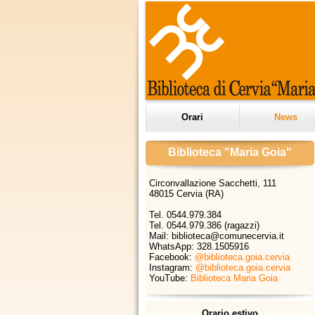
Orari
News
Biblioteca "Maria Goia"
Circonvallazione Sacchetti, 111
48015 Cervia (RA)
Tel. 0544.979.384
Tel. 0544.979.386 (ragazzi)
Mail: biblioteca@comunecervia.it
WhatsApp:
328.1505916
Facebook:
@biblioteca.goia.cervia
Instagram:
@biblioteca.goia.cervia
YouTube:
Biblioteca Maria Goia
Orario estivo