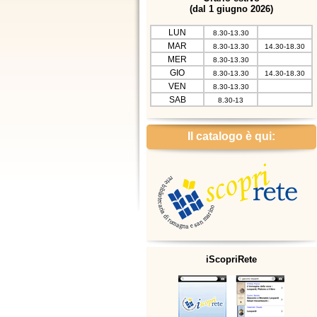
(dal 1 giugno 2026)
LUN
8.30-13.30
MAR
8.30-13.30
14.30-18.30
MER
8.30-13.30
GIO
8.30-13.30
14.30-18.30
VEN
8.30-13.30
SAB
8.30-13
Il catalogo è qui:
iScopriRete