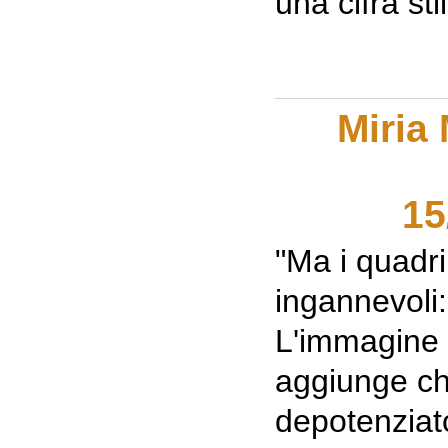
una cifra sti
Miria 
15
"Ma i quadr
ingannevoli:
L'immagine v
aggiunge ch
depotenziato