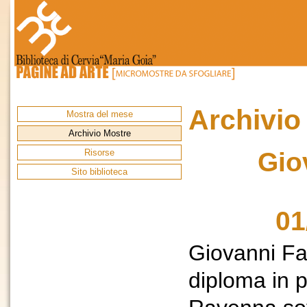
Archivio
Mostra del mese
Archivio Mostre
Risorse
Gio
Sito biblioteca
01
Giovanni Fa
diploma in p