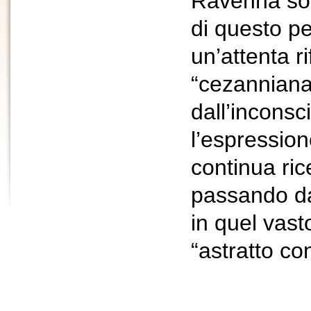
Ravenna sot
di questo pe
un’attenta r
“cezanniana
dall’inconsc
l’espressio
continua ric
passando da
in quel vast
“astratto co