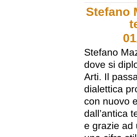
Stefano M
t
01
Stefano Maz
dove si dipl
Arti. Il pas
dialettica p
con nuovo e
dall’antica 
e grazie ad 