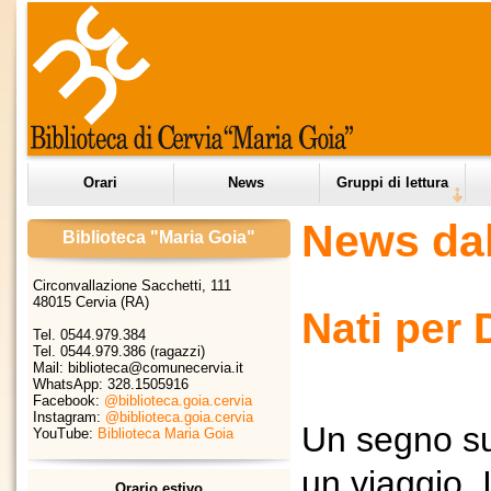
Orari
News
Gruppi di lettura
News dal
Biblioteca "Maria Goia"
Circonvallazione Sacchetti, 111
48015 Cervia (RA)
Nati per
Tel. 0544.979.384
Tel. 0544.979.386 (ragazzi)
Mail: biblioteca@comunecervia.it
WhatsApp:
328.1505916
Facebook:
@biblioteca.goia.cervia
Instagram:
@biblioteca.goia.cervia
Un segno sul 
YouTube:
Biblioteca Maria Goia
un
viaggio
.
Orario estivo