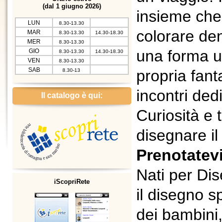
(dal 1 giugno 2026)
insieme che
LUN
8.30-13.30
colorare den
MAR
8.30-13.30
14.30-18.30
MER
8.30-13.30
una forma u
GIO
8.30-13.30
14.30-18.30
VEN
8.30-13.30
SAB
propria
fant
8.30-13
incontri ded
Il catalogo è qui:
Curiosità e 
disegnare i
Prenotatevi
Nati per Di
iScopriRete
il disegno 
dei bambini,