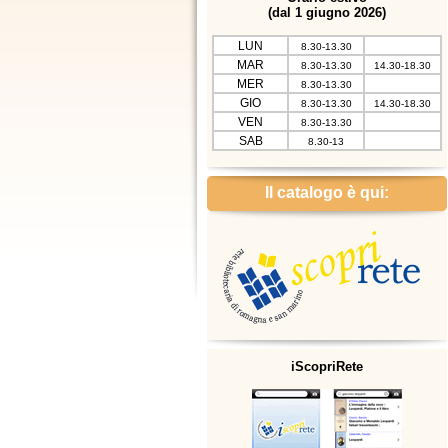
(dal 1 giugno 2026)
LUN
8.30-13.30
MAR
8.30-13.30
14.30-18.30
MER
8.30-13.30
GIO
8.30-13.30
14.30-18.30
VEN
8.30-13.30
SAB
8.30-13
Il catalogo è qui:
iScopriRete