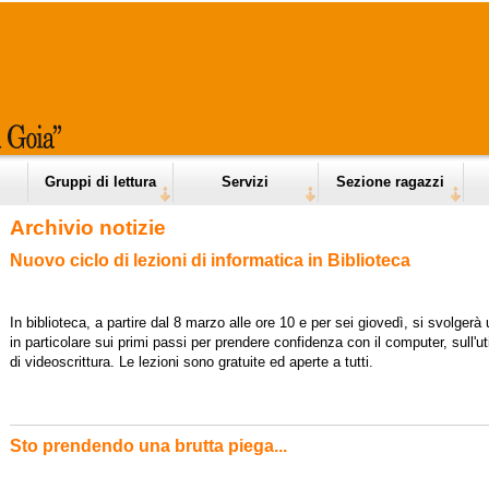
Gruppi di lettura
Servizi
Sezione ragazzi
Archivio notizie
Nuovo ciclo di lezioni di informatica in Biblioteca
In biblioteca, a partire dal 8 marzo alle ore 10 e per sei giovedì, si svolgerà 
in particolare sui primi passi per prendere confidenza con il computer, sull'ut
di videoscrittura. Le lezioni sono gratuite ed aperte a tutti.
Sto prendendo una brutta piega...