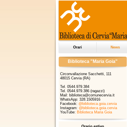
Orari
News
Biblioteca "Maria Goia"
Circonvallazione Sacchetti, 111
48015 Cervia (RA)
Tel. 0544.979.384
Tel. 0544.979.386 (ragazzi)
Mail: biblioteca@comunecervia.it
WhatsApp:
328.1505916
Facebook:
@biblioteca.goia.cervia
Instagram:
@biblioteca.goia.cervia
YouTube:
Biblioteca Maria Goia
Orario estivo