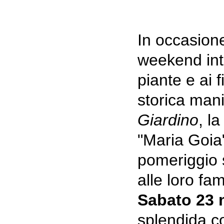
In occasion
weekend int
piante e ai f
storica man
Giardino
, l
"Maria Goi
pomeriggio s
alle loro fam
Sabato 23 m
splendida c