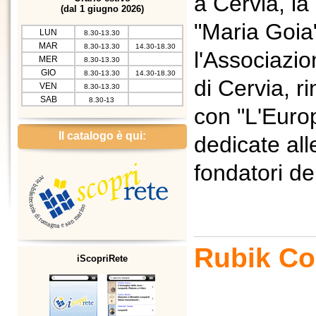
a Cervia, la
(dal 1 giugno 2026)
"Maria Goia"
LUN
8.30-13.30
MAR
8.30-13.30
14.30-18.30
l'Associazio
MER
8.30-13.30
GIO
8.30-13.30
14.30-18.30
di Cervia, 
VEN
8.30-13.30
SAB
8.30-13
con "L'Europ
Il catalogo è qui:
dedicate all
fondatori de
Rubik Co
iScopriRete