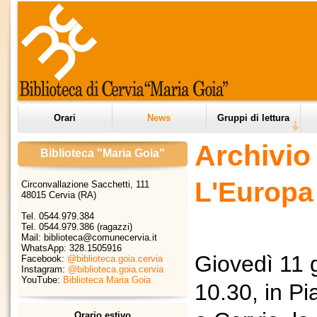
Orari
News
Gruppi di lettura
Archivio 
Biblioteca "Maria Goia"
L'Europa 
Circonvallazione Sacchetti, 111
48015 Cervia (RA)
Tel. 0544.979.384
Tel. 0544.979.386 (ragazzi)
Mail: biblioteca@comunecervia.it
WhatsApp:
328.1505916
Giovedì 11 
Facebook:
@biblioteca.goia.cervia
Instagram:
@biblioteca.goia.cervia
YouTube:
Biblioteca Maria Goia
10.30, in P
Orario estivo