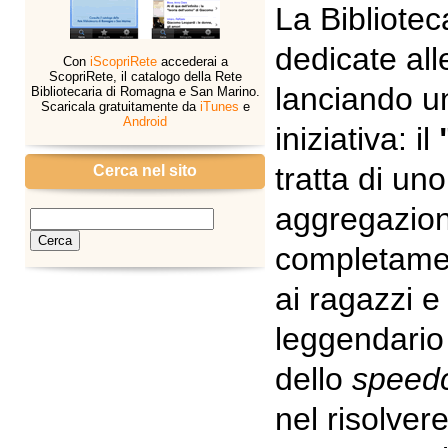
La Bibliotec
dedicate all
Con
iScopriRete
accederai a
ScopriRete, il catalogo della Rete
lanciando u
Bibliotecaria di Romagna e San Marino.
Scaricala gratuitamente da
iTunes
e
Android
iniziativa: il
tratta di un
Cerca nel sito
aggregazion
completamen
ai ragazzi e
leggendario
dello
speed
nel risolver