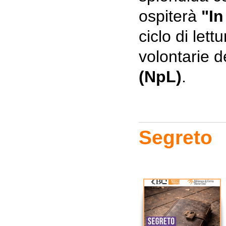
ospiterà
"In
ciclo di lett
volontarie d
(NpL)
.
Segreto