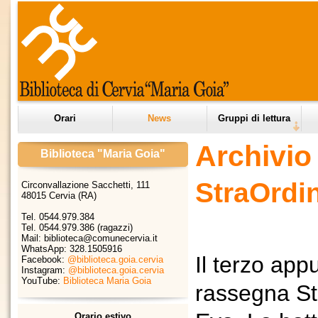
Orari
News
Gruppi di lettura
Archivio 
Biblioteca "Maria Goia"
StraOrdin
Circonvallazione Sacchetti, 111
48015 Cervia (RA)
Tel. 0544.979.384
Tel. 0544.979.386 (ragazzi)
Mail: biblioteca@comunecervia.it
WhatsApp:
328.1505916
Il terzo ap
Facebook:
@biblioteca.goia.cervia
Instagram:
@biblioteca.goia.cervia
YouTube:
Biblioteca Maria Goia
rassegna Str
Orario estivo