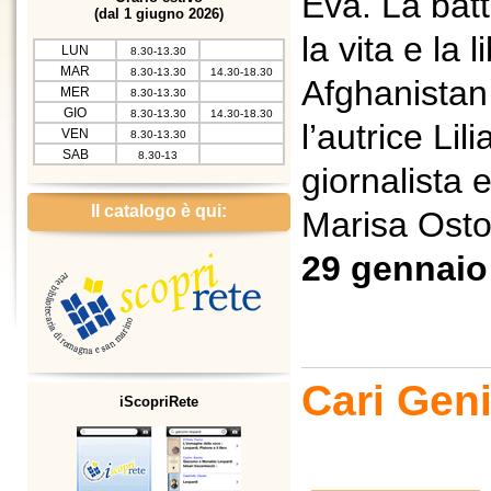
Eva. La batt
(dal 1 giugno 2026)
la vita e la l
LUN
8.30-13.30
MAR
8.30-13.30
14.30-18.30
Afghanistan 
MER
8.30-13.30
GIO
8.30-13.30
14.30-18.30
l’autrice Lil
VEN
8.30-13.30
SAB
8.30-13
giornalista 
Il catalogo è qui:
Marisa Ostol
29 gennaio 
Cari Geni
iScopriRete